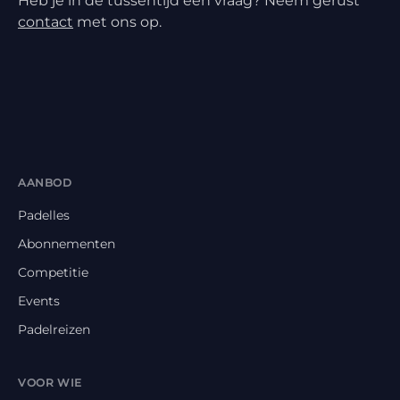
Heb je in de tussentijd een vraag? Neem gerust
contact
met ons op.
AANBOD
Padelles
Abonnementen
Competitie
Events
Padelreizen
VOOR WIE