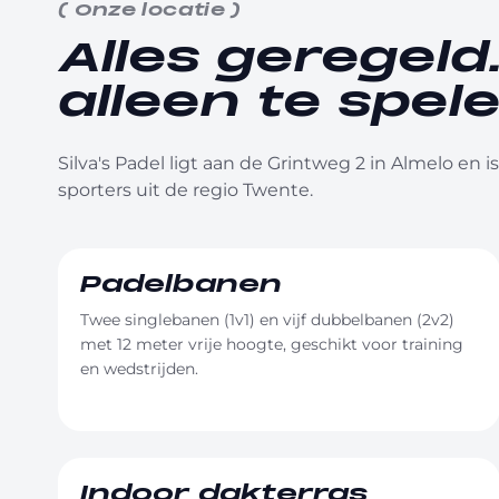
(
Onze locatie
)
Alles geregeld.
alleen te spele
Silva's Padel ligt aan de Grintweg 2 in Almelo en 
sporters uit de regio Twente.
Padelbanen
Twee singlebanen (1v1) en vijf dubbelbanen (2v2)
met 12 meter vrije hoogte, geschikt voor training
en wedstrijden.
Indoor dakterras