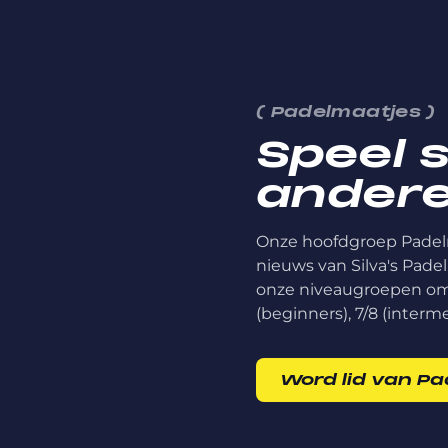
(
Padelmaatjes
)
Speel 
ander
Onze hoofdgroep Padelm
nieuws van Silva's Padel
onze niveaugroepen om 
(beginners), 7/8 (interm
Word lid van P