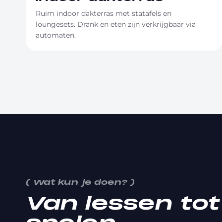
Ruim indoor dakterras met statafels en
loungesets. Drank en eten zijn verkrijgbaar via
automaten.
(
Wat kun je doen?
)
Van lessen to