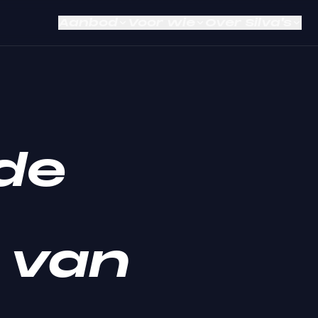
Aanbod
Voor wie
Over Silva's
 de
 van