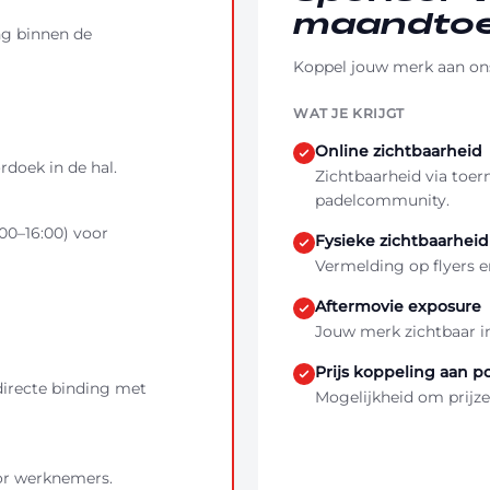
maandtoe
ng binnen de
Koppel jouw merk aan ons
WAT JE KRIJGT
Online zichtbaarheid
doek in de hal.
Zichtbaarheid via toer
padelcommunity.
:00–16:00) voor
Fysieke zichtbaarheid
Vermelding op flyers en
Aftermovie exposure
Jouw merk zichtbaar in
Prijs koppeling aan 
directe binding met
Mogelijkheid om prijze
oor werknemers.